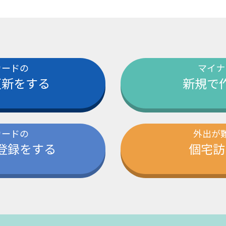
カードの
マイナ
更新をする
新規で
カードの
外出が
登録をする
個宅訪